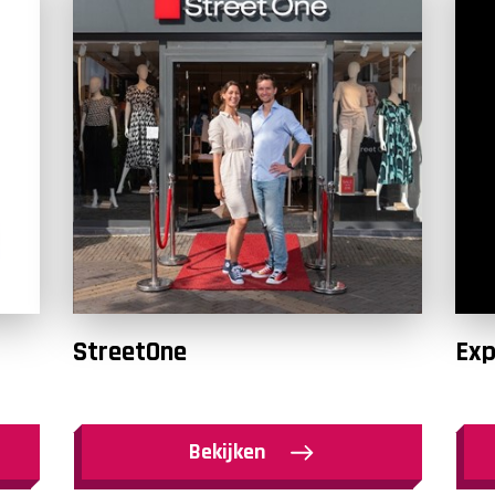
StreetOne
Exp
Bekijken