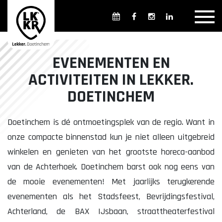
Overzicht winkels
Openingsdagen en -tijden
Weekmarkten
EVENEMENTEN EN
Overzicht horeca
Overnachten
ACTIVITEITEN IN LEKKER.
DOETINCHEM
Doetinchem is dé ontmoetingsplek van de regio. Want in
Overzicht Cultuur & Musea
onze compacte binnenstad kun je niet alleen uitgebreid
winkelen en genieten van het grootste horeca-aanbod
van de Achterhoek. Doetinchem barst ook nog eens van
Parkeren in Doetinchem
Openbaar vervoer
de mooie evenementen! Met jaarlijks terugkerende
Gratis Shuttle
FAQ
evenementen als het Stadsfeest, Bevrijdingsfestival,
Achterland, de BAX IJsbaan, straattheaterfestival