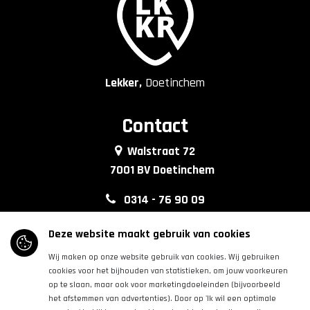
Lekker,
Doetinchem
Contact
Walstraat 72
7001 BV Doetinchem
0314 - 76 90 09
info@lkkrdoetinchem.nl
Deze website maakt gebruik van cookies
Wij maken op onze website gebruik van cookies. Wij gebruiken
Volg ons
cookies voor het bijhouden van statistieken, om jouw voorkeuren
op te slaan, maar ook voor marketingdoeleinden (bijvoorbeeld
het afstemmen van advertenties). Door op 'Ik wil een optimale
|
|