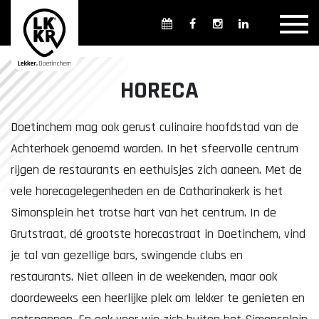
Overzicht winkels
Openingsdagen en -tijden
Weekmarkten
HORECA
Overzicht horeca
Overnachten
Doetinchem mag ook gerust culinaire hoofdstad van de
Achterhoek genoemd worden. In het sfeervolle centrum
rijgen de restaurants en eethuisjes zich aaneen. Met de
Overzicht Cultuur & Musea
vele horecagelegenheden en de Catharinakerk is het
Simonsplein het trotse hart van het centrum. In de
Grutstraat, dé grootste horecastraat in Doetinchem, vind
Parkeren in Doetinchem
Openbaar vervoer
je tal van gezellige bars, swingende clubs en
Gratis Shuttle
FAQ
restaurants. Niet alleen in de weekenden, maar ook
doordeweeks een heerlijke plek om lekker te genieten en