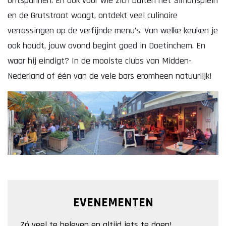
ontspannen. En ook voor wie zich buiten het Simonsplein
en de Grutstraat waagt, ontdekt veel culinaire
verrassingen op de verfijnde menu’s. Van welke keuken je
ook houdt, jouw avond begint goed in Doetinchem. En
Lekker. Doetinchem
waar hij eindigt? In de mooiste clubs van Midden-
Organisatie Binnenstadbedrijf Doetinchem
Nederland of één van de vele bars eromheen natuurlijk!
EVENEMENTEN
Zó veel te beleven en altijd iets te doen!