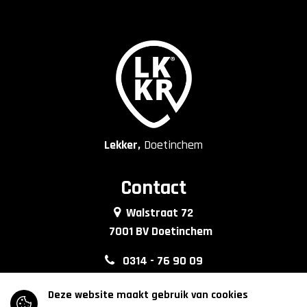
Lekker,
Doetinchem
Contact
Walstraat 72
7001 BV Doetinchem
0314 - 76 90 09
info@lkkrdoetinchem.nl
Deze website maakt gebruik van cookies