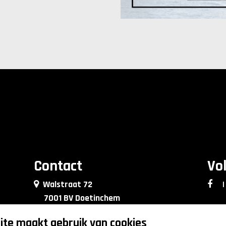
Contact
Vo
Walstraat 72
|
7001 BV Doetinchem
0314 - 76 90 09
te maakt gebruik van cookies