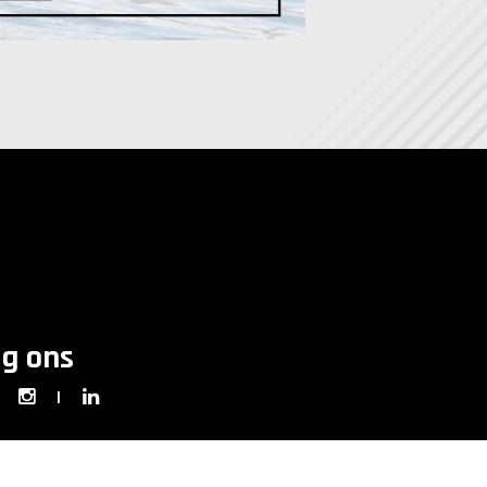
lg ons
|