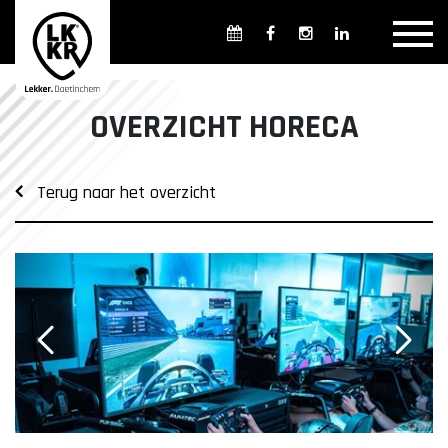
Overzicht winkels
Openingsdagen en -tijden
Weekmarkten
OVERZICHT HORECA
Overzicht horeca
Overnachten
Terug naar het overzicht
Overzicht Cultuur & Musea
Parkeren in Doetinchem
Openbaar vervoer
Gratis Shuttle
FAQ