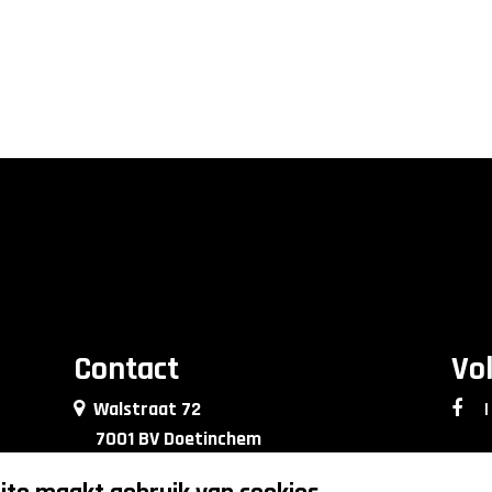
Contact
Vo
Walstraat 72
|
7001 BV Doetinchem
0314 - 76 90 09