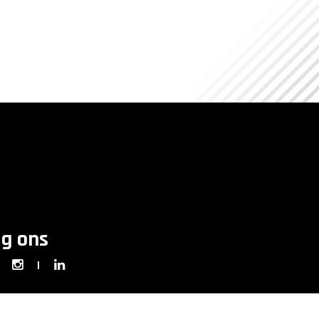
lg ons
|