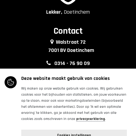
Lekker,
Doetinchem
Contact
Walstraat 72
7001 BV Doetinchem
0314 - 76 90 09
info@lkkrdoetinchem.nl
Deze website maakt gebruik van cookies
Wij maken op onze website gebruik van cookies. Wij gebruiken
Volg ons
cookies voor het bijhouden van statistieken, om jouw voorkeuren
op te slaan, maar ook voor marketingdoeleinden (bijvoorbeeld
het afstemmen van advertenties). Door op 'Ik wil een optimale
|
|
ervaring' te klikken, ga je akkoord met het gebruik van alle
cookies zoals omschreven in onze
privacyverklaring
.
Copyright © 2026 | Binnenstadbedrijf Doetinchem | Alle
Cookies instellingen