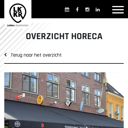
Overzicht winkels
Openingsdagen en -tijden
Weekmarkten
OVERZICHT HORECA
Overzicht horeca
Overnachten
Terug naar het overzicht
Overzicht Cultuur & Musea
Parkeren in Doetinchem
Openbaar vervoer
Gratis Shuttle
FAQ