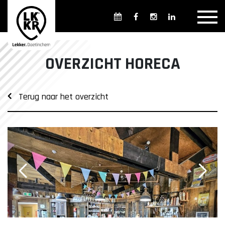
Overzicht winkels
Openingsdagen en -tijden
Weekmarkten
OVERZICHT HORECA
Overzicht horeca
Overnachten
Terug naar het overzicht
Overzicht Cultuur & Musea
Parkeren in Doetinchem
Openbaar vervoer
Gratis Shuttle
FAQ