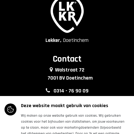
Lekker,
Doetinchem
Contact
Walstraat 72
7001 BV Doetinchem
0314 - 76 90 09
info@lkkrdoetinchem.nl
Deze website maakt gebruik van cookies
Wij maken op onze website gebruik van cookies. Wij gebruiken
Volg ons
cookies voor het bijhouden van statistieken, om jouw voorkeuren
op te slaan, maar ook voor marketingdoeleinden (bijvoorbeeld
het afstemmen van advertenties). Door op 'Ik wil een optimale