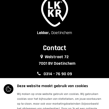
Lekker,
Doetinchem
Contact
Walstraat 72
7001 BV Doetinchem
0314 - 76 90 09
info@lkkrdoetinchem.nl
Deze website maakt gebruik van cookies
Wij maken op onze website gebruik van cookies. Wij gebruiken
Volg ons
cookies voor het bijhouden van statistieken, om jouw voorkeuren
op te slaan, maar ook voor marketingdoeleinden (bijvoorbeeld
het afstemmen van advertenties). Door op 'Ik wil een optimale