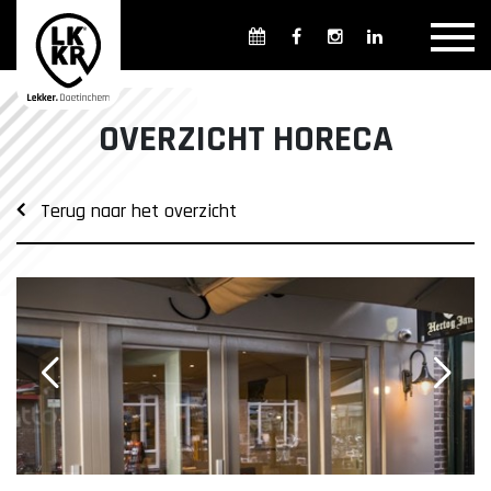
Overzicht winkels
Openingsdagen en -tijden
Weekmarkten
OVERZICHT HORECA
Overzicht horeca
Overnachten
Terug naar het overzicht
Overzicht Cultuur & Musea
Parkeren in Doetinchem
Openbaar vervoer
Gratis Shuttle
FAQ