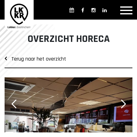
Overzicht winkels
Openingsdagen en -tijden
Weekmarkten
OVERZICHT HORECA
Overzicht horeca
Overnachten
Terug naar het overzicht
Overzicht Cultuur & Musea
Parkeren in Doetinchem
Openbaar vervoer
Gratis Shuttle
FAQ