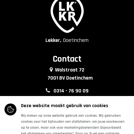
Lekker,
Doetinchem
Contact
Walstraat 72
7001 BV Doetinchem
0314 - 76 90 09
info@lkkrdoetinchem.nl
Deze website maakt gebruik van cookies
Wij maken op onze website gebruik van cookies. Wij gebruiken
Volg ons
cookies voor het bijhouden van statistieken, om jouw voorkeuren
op te slaan, maar ook voor marketingdoeleinden (bijvoorbeeld
het afstemmen van advertenties). Door op 'Ik wil een optimale