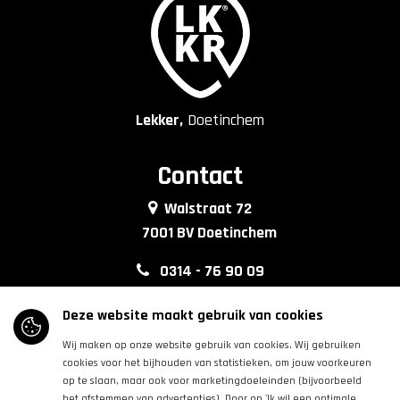
Lekker,
Doetinchem
Contact
Walstraat 72
7001 BV Doetinchem
0314 - 76 90 09
info@lkkrdoetinchem.nl
Deze website maakt gebruik van cookies
Wij maken op onze website gebruik van cookies. Wij gebruiken
Volg ons
cookies voor het bijhouden van statistieken, om jouw voorkeuren
op te slaan, maar ook voor marketingdoeleinden (bijvoorbeeld
het afstemmen van advertenties). Door op 'Ik wil een optimale