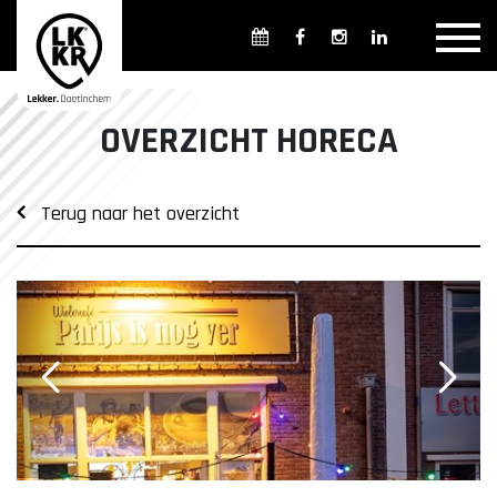
Overzicht winkels
Openingsdagen en -tijden
Weekmarkten
OVERZICHT HORECA
Overzicht horeca
Overnachten
Terug naar het overzicht
Overzicht Cultuur & Musea
Parkeren in Doetinchem
Openbaar vervoer
Gratis Shuttle
FAQ