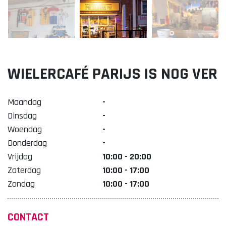
Lekker. Doetinchem
Organisatie Binnenstadbedrijf Doetinchem
WIELERCAFÉ PARIJS IS NOG VER
Maandag
-
Dinsdag
-
Woendag
-
Donderdag
-
Vrijdag
10:00 - 20:00
Zaterdag
10:00 - 17:00
Zondag
10:00 - 17:00
CONTACT