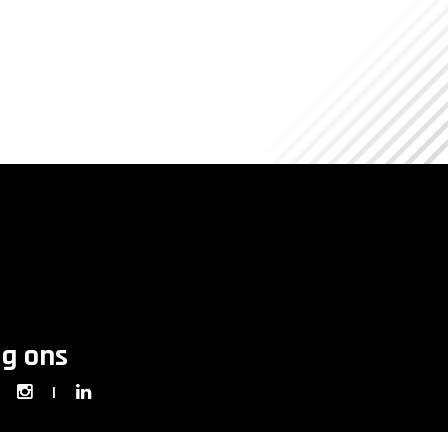
lg ons
|