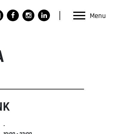
Menu
A
NK
-
10:00 - 22:00