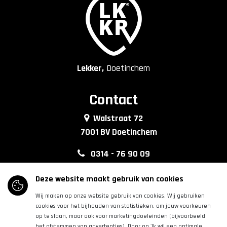
Lekker,
Doetinchem
Contact
Walstraat 72
7001 BV Doetinchem
0314 - 76 90 09
info@lkkrdoetinchem.nl
Deze website maakt gebruik van cookies
Wij maken op onze website gebruik van cookies. Wij gebruiken
Volg ons
cookies voor het bijhouden van statistieken, om jouw voorkeuren
op te slaan, maar ook voor marketingdoeleinden (bijvoorbeeld
het afstemmen van advertenties). Door op 'Ik wil een optimale