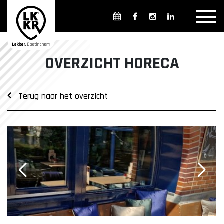
Overzicht winkels
Openingsdagen en -tijden
Weekmarkten
OVERZICHT HORECA
Overzicht horeca
Overnachten
Terug naar het overzicht
Overzicht Cultuur & Musea
Parkeren in Doetinchem
Openbaar vervoer
Gratis Shuttle
FAQ