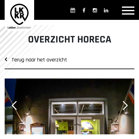
Overzicht winkels
Openingsdagen en -tijden
Weekmarkten
OVERZICHT HORECA
Overzicht horeca
Overnachten
Terug naar het overzicht
Overzicht Cultuur & Musea
Parkeren in Doetinchem
Openbaar vervoer
Gratis Shuttle
FAQ