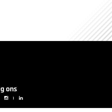
lg ons
|