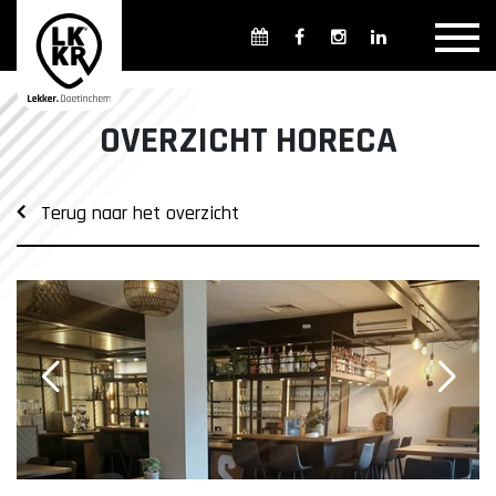
Overzicht winkels
Openingsdagen en -tijden
Weekmarkten
OVERZICHT HORECA
Overzicht horeca
Overnachten
Terug naar het overzicht
Overzicht Cultuur & Musea
Parkeren in Doetinchem
Openbaar vervoer
Gratis Shuttle
FAQ