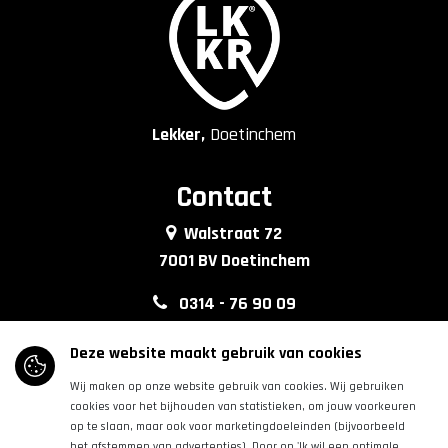
Lekker,
Doetinchem
Contact
Walstraat 72
7001 BV Doetinchem
0314 - 76 90 09
info@lkkrdoetinchem.nl
Deze website maakt gebruik van cookies
Wij maken op onze website gebruik van cookies. Wij gebruiken
Volg ons
cookies voor het bijhouden van statistieken, om jouw voorkeuren
op te slaan, maar ook voor marketingdoeleinden (bijvoorbeeld
het afstemmen van advertenties). Door op 'Ik wil een optimale