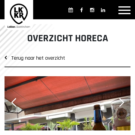
Overzicht winkels
Openingsdagen en -tijden
Weekmarkten
OVERZICHT HORECA
Overzicht horeca
Overnachten
Terug naar het overzicht
Overzicht Cultuur & Musea
Parkeren in Doetinchem
Openbaar vervoer
Gratis Shuttle
FAQ