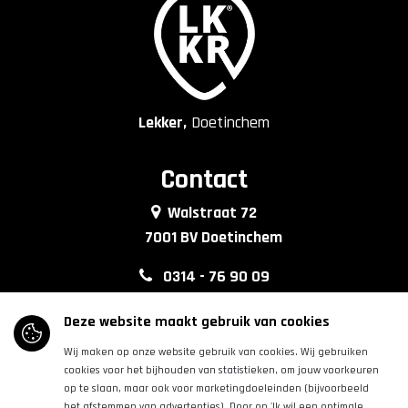
Lekker,
Doetinchem
Contact
Walstraat 72
7001 BV Doetinchem
0314 - 76 90 09
info@lkkrdoetinchem.nl
Deze website maakt gebruik van cookies
Wij maken op onze website gebruik van cookies. Wij gebruiken
Volg ons
cookies voor het bijhouden van statistieken, om jouw voorkeuren
op te slaan, maar ook voor marketingdoeleinden (bijvoorbeeld
het afstemmen van advertenties). Door op 'Ik wil een optimale