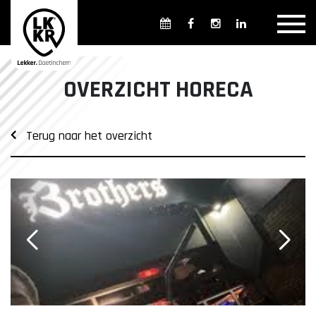
Overzicht winkels
Openingsdagen en -tijden
Weekmarkten
OVERZICHT HORECA
Overzicht horeca
Overnachten
Terug naar het overzicht
Overzicht Cultuur & Musea
Parkeren in Doetinchem
Openbaar vervoer
Gratis Shuttle
FAQ