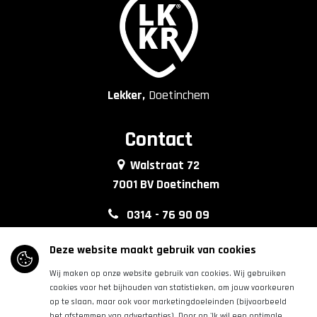
Lekker,
Doetinchem
Contact
Walstraat 72
7001 BV Doetinchem
0314 - 76 90 09
info@lkkrdoetinchem.nl
Deze website maakt gebruik van cookies
Wij maken op onze website gebruik van cookies. Wij gebruiken
Volg ons
cookies voor het bijhouden van statistieken, om jouw voorkeuren
op te slaan, maar ook voor marketingdoeleinden (bijvoorbeeld
het afstemmen van advertenties). Door op 'Ik wil een optimale