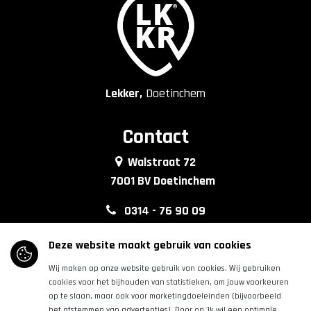
Lekker,
Doetinchem
Contact
Walstraat 72
7001 BV Doetinchem
0314 - 76 90 09
info@lkkrdoetinchem.nl
Deze website maakt gebruik van cookies
Wij maken op onze website gebruik van cookies. Wij gebruiken
Volg ons
cookies voor het bijhouden van statistieken, om jouw voorkeuren
op te slaan, maar ook voor marketingdoeleinden (bijvoorbeeld
het afstemmen van advertenties). Door op 'Ik wil een optimale