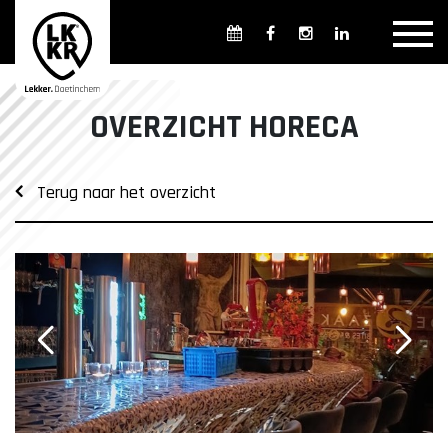
Overzicht winkels
Openingsdagen en -tijden
Weekmarkten
OVERZICHT HORECA
Overzicht horeca
Overnachten
Terug naar het overzicht
Overzicht Cultuur & Musea
Parkeren in Doetinchem
Openbaar vervoer
Gratis Shuttle
FAQ