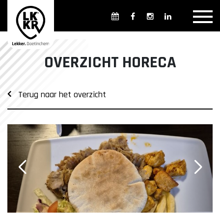
Overzicht winkels
Openingsdagen en -tijden
Weekmarkten
OVERZICHT HORECA
Overzicht horeca
Overnachten
Terug naar het overzicht
Overzicht Cultuur & Musea
Parkeren in Doetinchem
Openbaar vervoer
Gratis Shuttle
FAQ