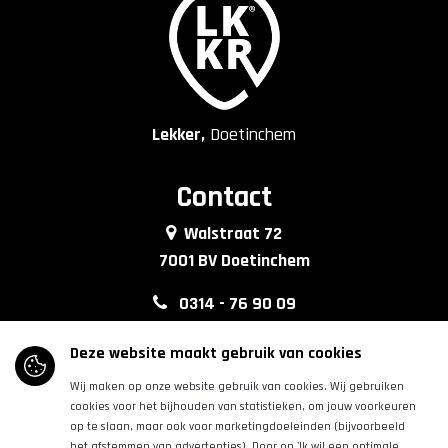
Lekker,
Doetinchem
Contact
Walstraat 72
7001 BV Doetinchem
0314 - 76 90 09
info@lkkrdoetinchem.nl
Deze website maakt gebruik van cookies
Wij maken op onze website gebruik van cookies. Wij gebruiken
Volg ons
cookies voor het bijhouden van statistieken, om jouw voorkeuren
op te slaan, maar ook voor marketingdoeleinden (bijvoorbeeld
het afstemmen van advertenties). Door op 'Ik wil een optimale