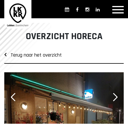
Overzicht winkels
Openingsdagen en -tijden
Weekmarkten
OVERZICHT HORECA
Overzicht horeca
Overnachten
Terug naar het overzicht
Overzicht Cultuur & Musea
Parkeren in Doetinchem
Openbaar vervoer
Gratis Shuttle
FAQ