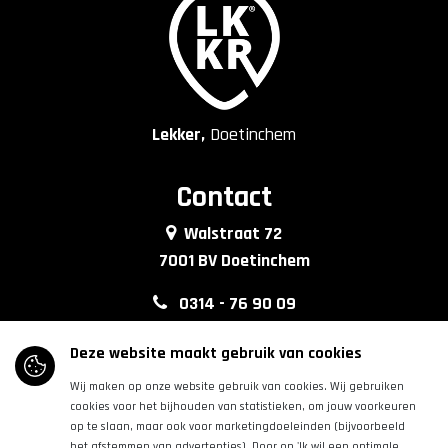
Lekker,
Doetinchem
Contact
Walstraat 72
7001 BV Doetinchem
0314 - 76 90 09
info@lkkrdoetinchem.nl
Deze website maakt gebruik van cookies
Wij maken op onze website gebruik van cookies. Wij gebruiken
Volg ons
cookies voor het bijhouden van statistieken, om jouw voorkeuren
op te slaan, maar ook voor marketingdoeleinden (bijvoorbeeld
het afstemmen van advertenties). Door op 'Ik wil een optimale