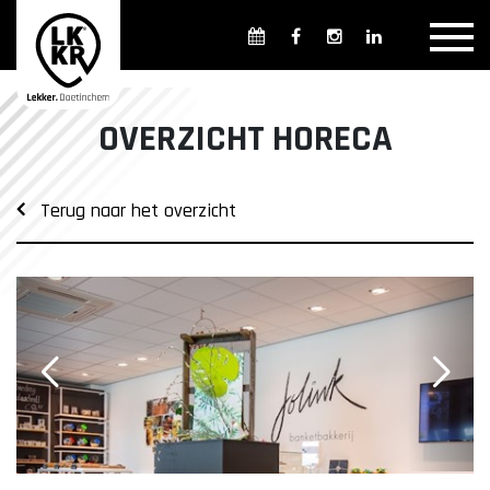
Overzicht winkels
Openingsdagen en -tijden
Weekmarkten
OVERZICHT HORECA
Overzicht horeca
Overnachten
Terug naar het overzicht
Overzicht Cultuur & Musea
Parkeren in Doetinchem
Openbaar vervoer
Gratis Shuttle
FAQ