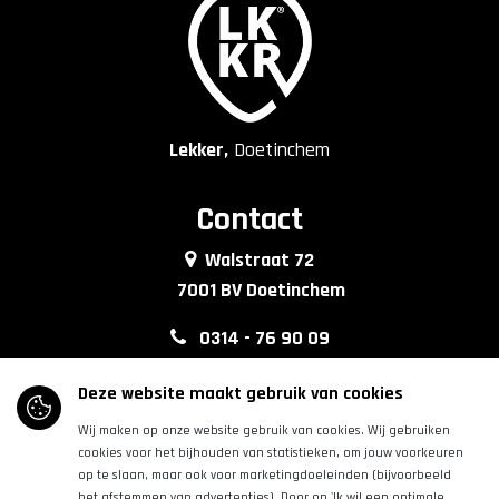
Lekker,
Doetinchem
Contact
Walstraat 72
7001 BV Doetinchem
0314 - 76 90 09
info@lkkrdoetinchem.nl
Deze website maakt gebruik van cookies
Wij maken op onze website gebruik van cookies. Wij gebruiken
Volg ons
cookies voor het bijhouden van statistieken, om jouw voorkeuren
op te slaan, maar ook voor marketingdoeleinden (bijvoorbeeld
het afstemmen van advertenties). Door op 'Ik wil een optimale