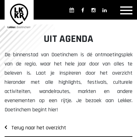
Overzicht winkels
Openingsdagen en -tijden
Weekmarkten
UIT AGENDA
Overzicht horeca
Overnachten
De binnenstad van Doetinchem is dé ontmoetingsplek
van de regio, waar het hele jaar door van alles te
beleven is. Laat je inspireren door het overzicht
Overzicht Cultuur & Musea
hieronder met alle highlights, festivals, culturele
activiteiten, wandelroutes, markten en andere
evenementen op een rijtje. Je bezoek aan Lekker.
Parkeren in Doetinchem
Openbaar vervoer
Doetinchem begint hier!
Gratis Shuttle
FAQ
Terug naar het overzicht