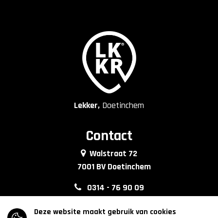
Lekker,
Doetinchem
Contact
Walstraat 72
7001 BV Doetinchem
0314 - 76 90 09
info@lkkrdoetinchem.nl
Deze website maakt gebruik van cookies