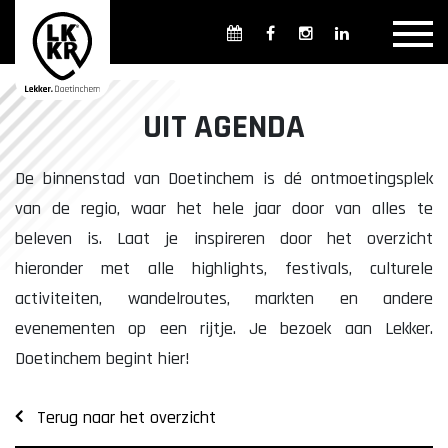
Overzicht winkels
Openingsdagen en -tijden
Weekmarkten
UIT AGENDA
Overzicht horeca
Overnachten
De binnenstad van Doetinchem is dé ontmoetingsplek
van de regio, waar het hele jaar door van alles te
beleven is. Laat je inspireren door het overzicht
Overzicht Cultuur & Musea
hieronder met alle highlights, festivals, culturele
activiteiten, wandelroutes, markten en andere
evenementen op een rijtje. Je bezoek aan Lekker.
Parkeren in Doetinchem
Openbaar vervoer
Doetinchem begint hier!
Gratis Shuttle
FAQ
Terug naar het overzicht