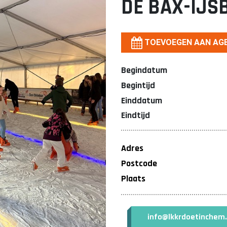
DE BAX-IJS
TOEVOEGEN AAN AG
Begindatum
Begintijd
Einddatum
Eindtijd
Adres
Postcode
Plaats
info@lkkrdoetinchem.