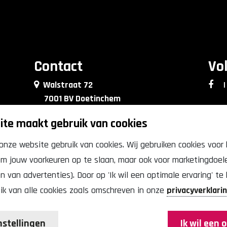
Contact
Vo
Walstraat 72
|
7001 BV Doetinchem
0314 - 76 90 09
te maakt gebruik van cookies
info@lkkrdoetinchem.nl
onze website gebruik van cookies. Wij gebruiken cookies voor
 om jouw voorkeuren op te slaan, maar ook voor marketingdoele
van advertenties). Door op 'Ik wil een optimale ervaring' te k
ik van alle cookies zoals omschreven in onze
privacyverklari
t © 2026 | Binnenstadbedrijf Doetinchem | Alle rechten voo
nstellingen
Ik wil een 