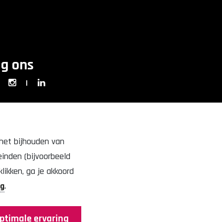
lg ons
|
 het bijhouden van
inden (bijvoorbeeld
likken, ga je akkoord
ng
.
rbehouden
optimale ervaring