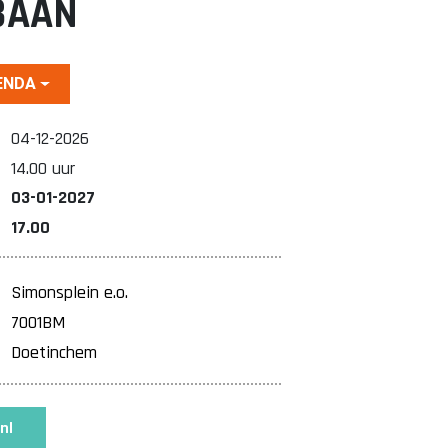
BAAN
ENDA
04-12-2026
14.00 uur
03-01-2027
17.00
Simonsplein e.o.
7001BM
Doetinchem
nl